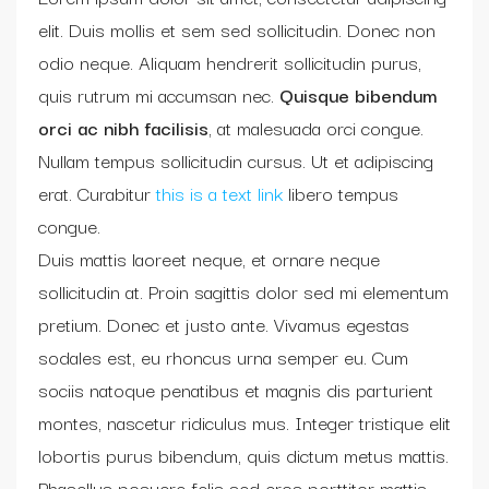
elit. Duis mollis et sem sed sollicitudin. Donec non
odio neque. Aliquam hendrerit sollicitudin purus,
quis rutrum mi accumsan nec.
Quisque bibendum
orci ac nibh facilisis
, at malesuada orci congue.
Nullam tempus sollicitudin cursus. Ut et adipiscing
erat. Curabitur
this is a text link
libero tempus
congue.
Duis mattis laoreet neque, et ornare neque
sollicitudin at. Proin sagittis dolor sed mi elementum
pretium. Donec et justo ante. Vivamus egestas
sodales est, eu rhoncus urna semper eu. Cum
sociis natoque penatibus et magnis dis parturient
montes, nascetur ridiculus mus. Integer tristique elit
lobortis purus bibendum, quis dictum metus mattis.
Phasellus posuere felis sed eros porttitor mattis.