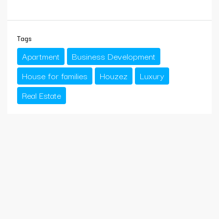
Tags
Apartment
Business Development
House for families
Houzez
Luxury
Real Estate