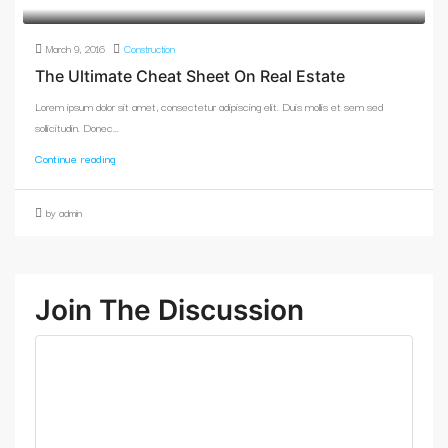
March 9, 2016
Construction
The Ultimate Cheat Sheet On Real Estate
Lorem ipsum dolor sit amet, consectetur adipiscing elit. Duis mollis et sem sed
sollicitudin. Donec...
Continue reading
by admin
Join The Discussion