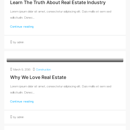
Learn The Truth About Real Estate Industry
Lorem ipsum dolor sit amet, consectetur adipiscing elit. Duis mollis et sem sed
sollicitudin. Donec...
Continue reading
by admin
March 9, 2016
Construction
Why We Love Real Estate
Lorem ipsum dolor sit amet, consectetur adipiscing elit. Duis mollis et sem sed
sollicitudin. Donec...
Continue reading
by admin